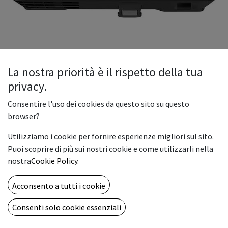
La nostra priorità è il rispetto della tua
privacy.
Epson EB-2250U
Consentire l'uso dei cookies da questo sito su questo
Epson EB-2250U Desktop projector 5000ANSI lumens 3LCD
browser?
WUXGA (1920x1200) White data projector.
Utilizziamo i cookie per fornire esperienze migliori sul sito.
899.00
€
Puoi scoprire di più sui nostri cookie e come utilizzarli nella
nostra
Cookie Policy
.
ADD TO CART
Acconsento a tutti i cookie
Add to wishlist
Consenti solo cookie essenziali