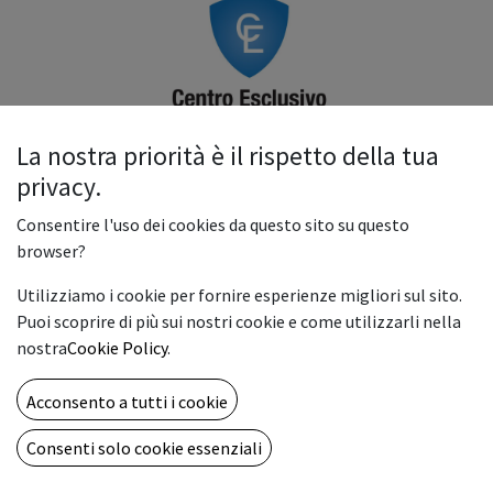
La nostra priorità è il rispetto della tua
privacy.
Konica Minolta
Consentire l'uso dei cookies da questo sito su questo
Siamo
Centro Esclusivo Konica Minolta
, parte di una rete
browser?
selezionata di concessionari qualificati e certificati.
Grazie alla formazione continua e al supporto diretto del
Utilizziamo i cookie per fornire esperienze migliori sul sito.
team di specialisti tecnico-commerciali Konica Minolta,
Puoi scoprire di più sui nostri cookie e come utilizzarli nella
garantiamo ai nostri clienti assistenza specializzata e
nostra
Cookie Policy
.
standard di eccellenza.
Acconsento a tutti i cookie
Consenti solo cookie essenziali