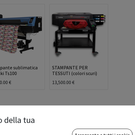
pante sublimatica
STAMPANTE PER
ki Ts100
TESSUTI (colori scuri)
0.00
€
13,500.00
€
o della tua