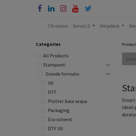
Chi siamo
Servizi 2
Helpdesk
New
Categories
Produc
All Products
Stampanti
Grande formato
UV
Sta
DTF
Scopri
Plotter base acqua
Ideali 
Packaging
durata
Eco solvent
DTF UV