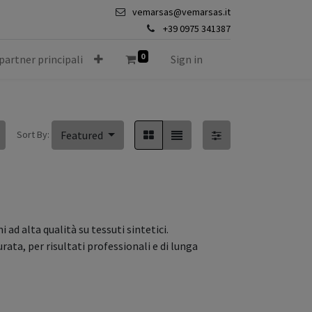
vemarsas@vemarsas.it
+39 0975 341387
0
 partner principali
Sign in
Sort By:
Featured
 ad alta qualità su tessuti sintetici.
rata, per risultati professionali e di lunga