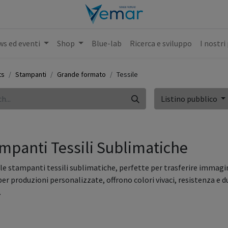
s ed eventi
Shop
Blue-lab
Ricerca e sviluppo
I nostri
ts
Stampanti
Grande formato
Tessile
Listino pubblico
mpanti Tessili Sublimatiche
 le stampanti tessili sublimatiche, perfette per trasferire immagini
per produzioni personalizzate, offrono colori vivaci, resistenza e du
.