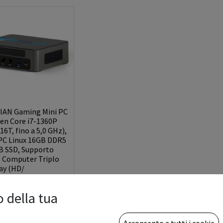
IAN Gaming Mini PC
en Core i7-1360P
16T, fino a 5,0 GHz),
PC Linux 16GB DDR5
B SSD, Supporto
o Computer Triplo
ay (HD/
0
€
o della tua