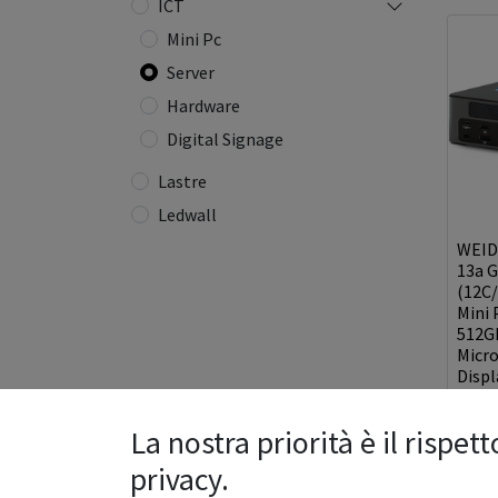
ICT
Mini Pc
Server
Hardware
Digital Signage
Lastre
Ledwall
WEID
13a G
(12C/
Mini 
512G
Micr
Displ
900.0
La nostra priorità è il rispett
privacy.