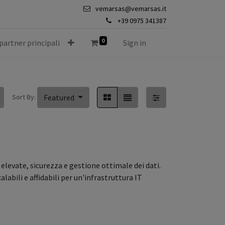
vemarsas@vemarsas.it
+39 0975 341387
0
 partner principali
Sign in
Sort By:
Featured
 elevate, sicurezza e gestione ottimale dei dati.
labili e affidabili per un'infrastruttura IT