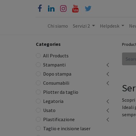
Chi siamo
Servizi 2
Helpdesk
New
Categories
Produc
All Products
Stampanti
Dopo stampa
Consumabili
Ser
Plotter da taglio
Scopri
Legatoria
Ideali 
Usato
sempre
Plastificazione
Taglio e incisione laser