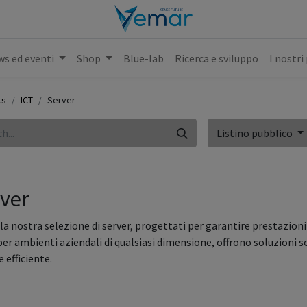
s ed eventi
Shop
Blue-lab
Ricerca e sviluppo
I nostri
ts
ICT
Server
Listino pubblico
ver
 la nostra selezione di server, progettati per garantire prestazioni
per ambienti aziendali di qualsiasi dimensione, offrono soluzioni sca
 efficiente.