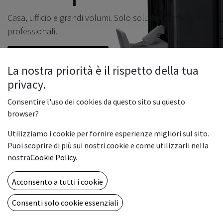
Casa, ufficio e grandi volumi. Solo soluzione affidabili e
professionali.
Scopri le nostre categori​e​
La nostra priorità è il rispetto della tua
privacy.
Consentire l'uso dei cookies da questo sito su questo
browser?
Utilizziamo i cookie per fornire esperienze migliori sul sito.
Puoi scoprire di più sui nostri cookie e come utilizzarli nella
nostra
Cookie Policy
.
Acconsento a tutti i cookie
I nostri clienti hanno
Consenti solo cookie essenziali