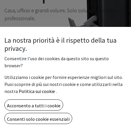
Casa, ufficio e grandi volumi. Solo soluzione affidabile e
professionale.
Scopri le nostre categorie​
La nostra priorità è il rispetto della tua
privacy.
Consentire l'uso dei cookies da questo sito su questo
browser?
Utilizziamo i cookie per fornire esperienze migliori sul sito.
Puoi scoprire di più sui nostri cookie e come utilizzarli nella
nostra
Politica sui cookie
.
Acconsento a tutti i cookie
I nostri clienti hanno
Consenti solo cookie essenziali