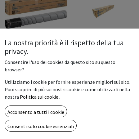
La nostra priorità è il rispetto della tua
TN-328K Toner bizhub
TN328C Toner bizhub
privacy.
C360i/C300i/C250i durata
C360i/C300i/C250i durata
28.000 pag.
28.000 pag.
Consentire l'uso dei cookies da questo sito su questo
browser?
75,00
€
190,00
€
Utilizziamo i cookie per fornire esperienze migliori sul sito.
Puoi scoprire di più sui nostri cookie e come utilizzarli nella
nostra
Politica sui cookie
.
Acconsento a tutti i cookie
Consenti solo cookie essenziali