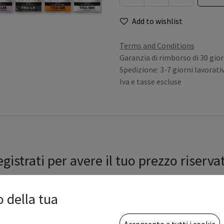
Add to wishlist
Terms and Conditions
Garanzia di rimborso di 30 gior
Spedizione: 3-7 giorni lavorativ
Iva e tasse escluse
gistrati per avere il tuo prezzo riserva
o della tua