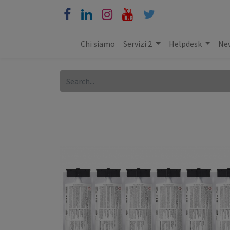
Chi siamo
Servizi 2
Helpdesk
New