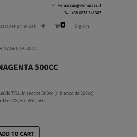
vemarsas@vemarsas.it
+39 0975 341387
0
 partner principali
Sign in
H MAGENTA 500CC
MAGENTA 500CC
eVis TR2, in sacche 500cc (il bianco da 220cc).
lotter VG, SG, VG2, SG2
ADD TO CART