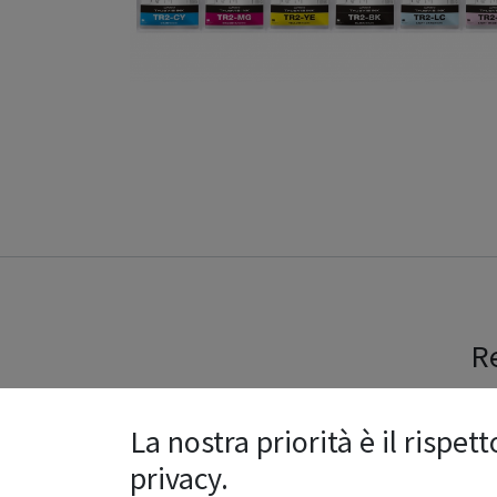
Re
La nostra priorità è il rispett
privacy.
Ragione sociale
*