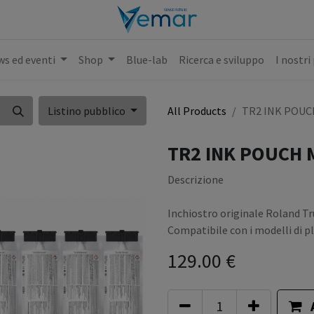
s ed eventi
Shop
Blue-lab
Ricerca e sviluppo
I nostri
Listino pubblico
All Products
TR2 INK POUC
TR2 INK POUCH 
Descrizione
Inchiostro originale Roland Tru
Compatibile con i modelli di p
129.00
€