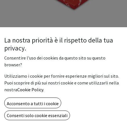
La nostra priorità è il rispetto della tua
privacy.
SOPORSET
Consentire l'uso dei cookies da questo sito su questo
Soporset Premium Offset Bianca The Navigator Company
browser?
190gr 70x100cm Impaccata
Utilizziamo i cookie per fornire esperienze migliori sul sito.
47.24
€
Puoi scoprire di più sui nostri cookie e come utilizzarli nella
nostra
Cookie Policy
.
GR/MY
Acconsento a tutti i cookie
250 gr.
300 gr.
80 gr.
90 gr.
100 gr.
Consenti solo cookie essenziali
120 gr.
160 gr.
190 gr.