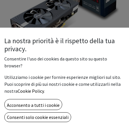
La nostra priorità è il rispetto della tua
privacy.
Consentire l'uso dei cookies da questo sito su questo
Scheda Video Nitro RX580 8GB
browser?
GDDR5\256-BIT
Utilizziamo i cookie per fornire esperienze migliori sul sito.
Puoi scoprire di più sui nostri cookie e come utilizzarli nella
199.00
€
nostra
Cookie Policy
.
Acconsento a tutti i cookie
ADD TO CART
Consenti solo cookie essenziali
Add to wishlist