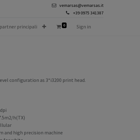
vemarsas@vemarsas.it
+39 0975 341387
0
 partner principali
Sign in
evel configuration as 3*i3200 print head.
0dpi
 7.5m2/h(TX)
lular
m and high precision machine