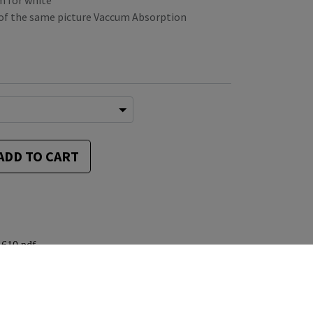
m for white
 of the same picture Vaccum Absorption
ADD TO CART
1610.pdf
ni
i