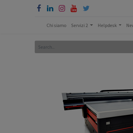
Chi siamo
Servizi 2
Helpdesk
New