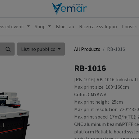
s ed eventi
Shop
Blue-lab
Ricerca e sviluppo
I nostri
Listino pubblico
All Products
RB-1016
RB-1016
[RB-1016] RB-1016 Industrial l
Max print size: 100*160cm
Color: CMYKWV
Max print height: 25cm
Max print resolution: 720*432
Max print speed: 17m2/h(TE);
CNC aluminum beam&PTFE cel
platform Reliable board syste