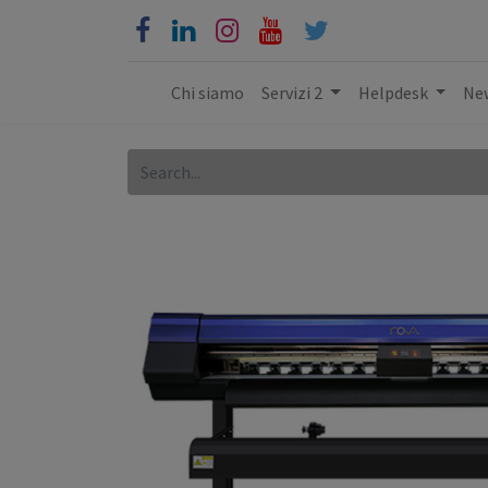
Chi siamo
Servizi 2
Helpdesk
New