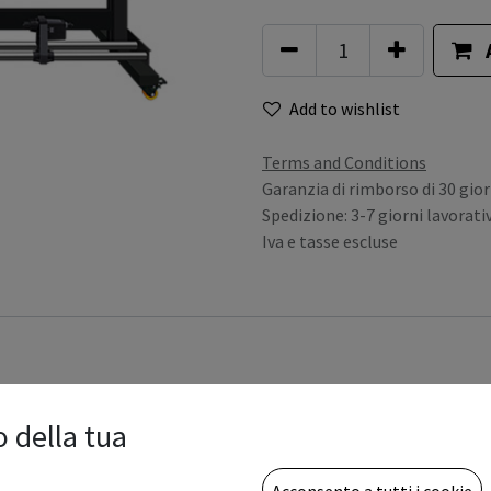
Add to wishlist
Terms and Conditions
Garanzia di rimborso di 30 gior
Spedizione: 3-7 giorni lavorativ
Iva e tasse escluse
gistrati per avere il tuo prezzo riserva
o della tua