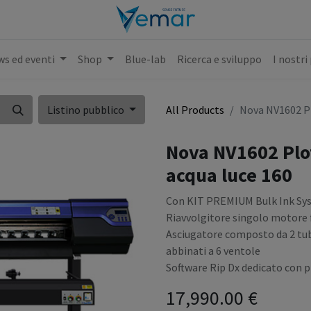
s ed eventi
Shop
Blue-lab
Ricerca e sviluppo
I nostri
Listino pubblico
All Products
Nova NV1602 Plo
Nova NV1602 Plott
acqua luce 160
Con KIT PREMIUM Bulk Ink Syst
Riavvolgitore singolo motore 
Asciugatore composto da 2 tubi 
abbinati a 6 ventole
Software Rip Dx dedicato con p
17,990.00
€