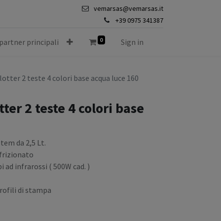
vemarsas@vemarsas.it
+39 0975 341387
0
 partner principali
Sign in
tter 2 teste 4 colori base acqua luce 160
er 2 teste 4 colori base
em da 2,5 Lt.
frizionato
ad infrarossi ( 500W cad. )
rofili di stampa