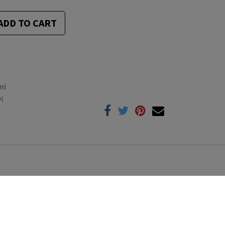
ADD TO CART
ni
i
to!