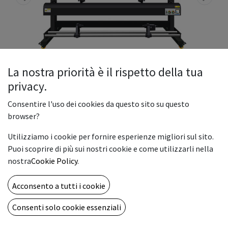
La nostra priorità è il rispetto della tua
privacy.
Consentire l'uso dei cookies da questo sito su questo
browser?
Nova NV6202 - Plotter 2 Teste 4
Utilizziamo i cookie per fornire esperienze migliori sul sito.
colori luce di stampa 160 Eco-
Puoi scoprire di più sui nostri cookie e come utilizzarli nella
Solvent
nostra
Cookie Policy
.
Teste di Stampa 2 testine micropiezo di ultima generazione -
Acconsento a tutti i cookie
PrecisionCore Micro TFP
Tecnologia VSDT con goccia variabile da 2,5 pl a 27 pl
Consenti solo cookie essenziali
numero di ugelli 3200