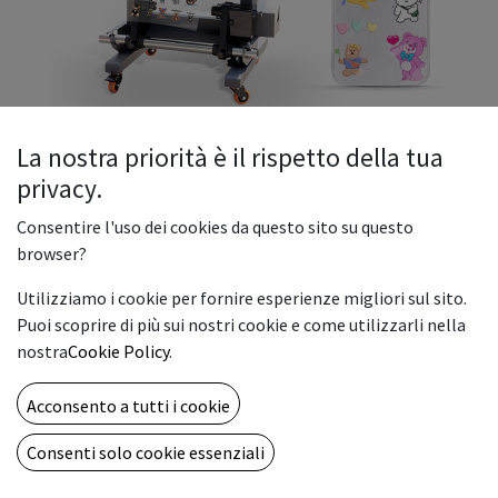
La nostra priorità è il rispetto della tua
privacy.
Stampante DTF UV Nova D30
Consentire l'uso dei cookies da questo sito su questo
browser?
Rainbow Industry produce Nova D30, una macchina per la
stampa di adesivi UV diretta su pellicola 2 in 1 in formato A3
Utilizziamo i cookie per fornire esperienze migliori sul sito.
in grado di produrre stampe a colori vivaci e di alta qualità su
Puoi scoprire di più sui nostri cookie e come utilizzarli nella
pellicola distaccante.Queste stampe possono essere
nostra
Cookie Policy
.
trasferite su vari substrati, tra cui scatole regalo, custodie in
metallo, prodotti promozionali, boccette termiche, legno,
Acconsento a tutti i cookie
ceramica, vetro, bottiglie, pelle, tazze, custodie per tappi
Consenti solo cookie essenziali
per le orecchie, cuffie e medaglie Ideale sia per clienti
principianti che professionali , la Nova D30 vanta una