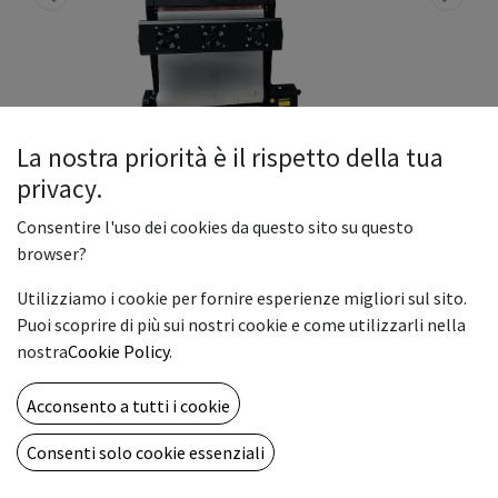
La nostra priorità è il rispetto della tua
privacy.
Consentire l'uso dei cookies da questo sito su questo
browser?
Rainbow DTF printer+powder
Utilizziamo i cookie per fornire esperienze migliori sul sito.
shaking machine Nova 70 cm+
Puoi scoprire di più sui nostri cookie e come utilizzarli nella
C650
nostra
Cookie Policy
.
Rainbow DTF 70 è una stampante con inchiostri tessili (CMYK
Acconsento a tutti i cookie
+ W) con area di stampa 70cm.
Consenti solo cookie essenziali
La tecnologia Direct To Film (DTF) da la possibilità di