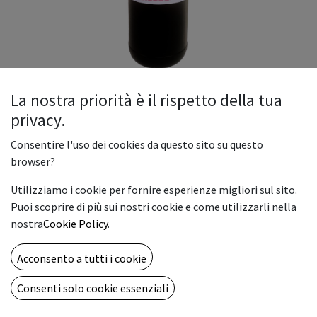
La nostra priorità è il rispetto della tua
privacy.
Ink Magenta Bott. 1000ml per
Consentire l'uso dei cookies da questo sito su questo
DTF
browser?
Capacità: bottiglie da 1000ml
Utilizziamo i cookie per fornire esperienze migliori sul sito.
Puoi scoprire di più sui nostri cookie e come utilizzarli nella
Stampanti compatibili: Stampanti DTF Focus
nostra
Cookie Policy
.
Acconsento a tutti i cookie
Il nostro inchiostro di qualità estremamente elevata,
Consenti solo cookie essenziali
SALVAGUARDA LA TUA TESTINA da intasamenti e usura