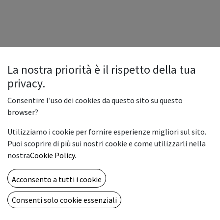
La nostra priorità è il rispetto della tua
privacy.
Optoma H117ST
Consentire l'uso dei cookies da questo sito su questo
H117ST
browser?
Codice: H117ST P/N: E9PX7DR01EZ1
Utilizziamo i cookie per fornire esperienze migliori sul sito.
Focale:CortaTecnologia di proiezione:DLPLuminosità:3800
Puoi scoprire di più sui nostri cookie e come utilizzarli nella
ANSI lumenRisoluzione Nativa:WXGA
nostra
Cookie Policy
.
(1280x800)Formato:16:10Rapporto contrasto:30000
:1Colore:BiancoWireless:OpzionaleInterattivo:✘
Acconsento a tutti i cookie
499.00
€
Consenti solo cookie essenziali
ADD TO CART