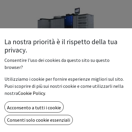
La nostra priorità è il rispetto della tua
privacy.
Consentire l'uso dei cookies da questo sito su questo
browser?
Utilizziamo i cookie per fornire esperienze migliori sul sito.
Puoi scoprire di più sui nostri cookie e come utilizzarli nella
Ineo+ 4080 - Sistema di
nostra
Cookie Policy
.
produzione digitale da 81/81 ppm
A4 a colori/BN con funzione di
Acconsento a tutti i cookie
stampa, scansione e copia con
Consenti solo cookie essenziali
risoluzione in stampa 3600