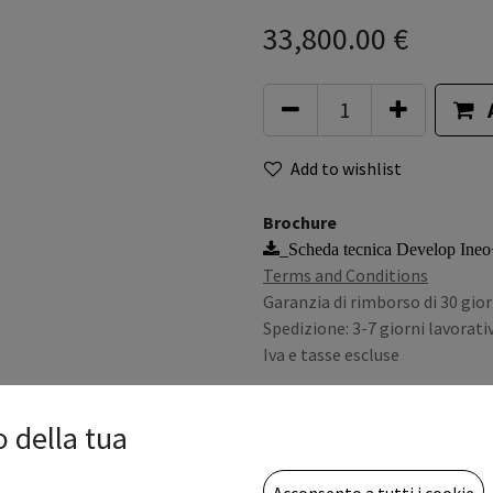
33,800.00
€
Add to wishlist
Brochure
_Scheda tecnica Develop Ineo
Terms and Conditions
Garanzia di rimborso di 30 gior
Spedizione: 3-7 giorni lavorativ
Iva e tasse escluse
o della tua