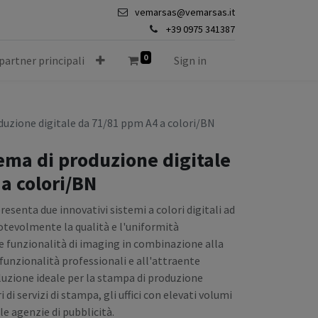
vemarsas@vemarsas.it
+39 0975 341387
0
 partner principali
Sign in
duzione digitale da 71/81 ppm A4 a colori/BN
tema di produzione digitale
a colori/BN
esenta due innovativi sistemi a colori digitali ad
otevolmente la qualità e l'uniformità
e funzionalità di imaging in combinazione alla
i funzionalità professionali e all'attraente
luzione ideale per la stampa di produzione
i di servizi di stampa, gli uffici con elevati volumi
le agenzie di pubblicità.