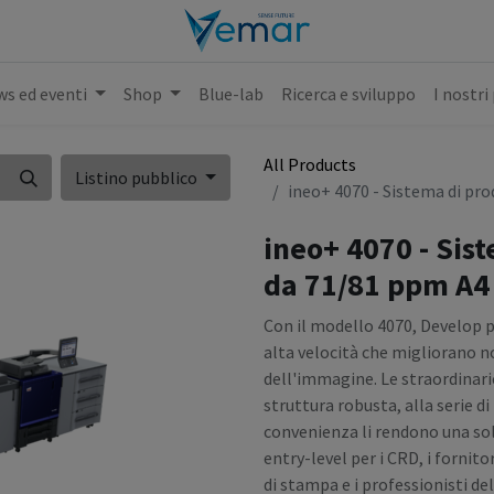
s ed eventi
Shop
Blue-lab
Ricerca e sviluppo
I nostri
All Products
Listino pubblico
ineo+ 4070 - Sistema di pro
ineo+ 4070 - Sis
da 71/81 ppm A4 
Con il modello 4070, Develop pr
alta velocità che migliorano n
dell'immagine. Le straordinari
struttura robusta, alla serie d
convenienza li rendono una so
entry-level per i CRD, i fornitor
di stampa e i professionisti del