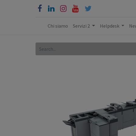
Chi siamo
Servizi 2
Helpdesk
New