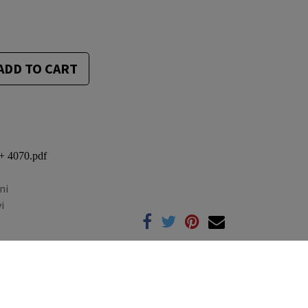
ADD TO CART
+ 4070.pdf
ni
i
Compare