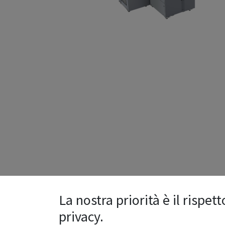
La nostra priorità è il rispett
Specifications
privacy.