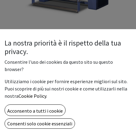
La nostra priorità è il rispetto della tua
privacy.
Calandra Transmatic 7372 Sport
Consentire l'uso dei cookies da questo sito su questo
La Transmatic 7372 SPORT è stata appositamente disegnata
browser?
per la stampa digitale su pezzi tagliati e stampe piazzate.
Utilizziamo i cookie per fornire esperienze migliori sul sito.
Questa applicazione è indicata specialmente nel settore di
Puoi scoprire di più sui nostri cookie e come utilizzarli nella
stampa di magliette sportive. Un nuovo sistema di
nostra
Cookie Policy
.
riscaldamento a olio garantisce una distribuzione uniforme
della temperatura su tutta la lunghezza del cilindro con un
Acconsento a tutti i cookie
consumo minimo di energia. I sistemi di riscaldamento ad
olio di Transmatic consumano il 50% in meno di energia delle
Consenti solo cookie essenziali
macchine elettriche. Il diametro della calandra 20 cm è
adatto ai bisogni della stampa digitale.