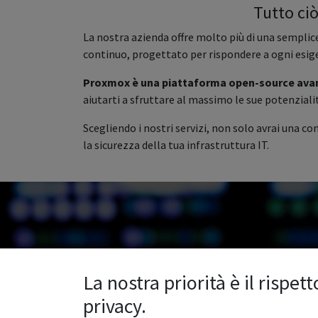
Tutto ciò
La nostra azienda offre molto più di una semplic
continuo, progettato per rispondere a ogni esige
Proxmox è una piattaforma open-source avanza
aiutarti a sfruttare al massimo le sue potenziali
Scegliendo i nostri servizi, non solo avrai una c
la sicurezza della tua infrastruttura IT.
La nostra priorità è il rispett
privacy.