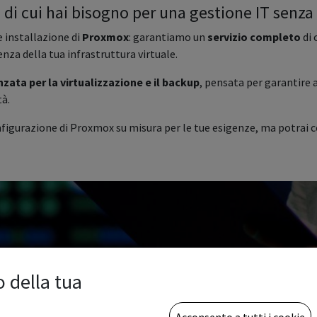
 di cui hai bisogno per una gestione IT senz
e installazione di
Proxmox
: garantiamo un
servizio completo
di 
nza della tua infrastruttura virtuale.
ta per la virtualizzazione e il backup
, pensata per garantire a
tà.
onfigurazione di Proxmox su misura per le tue esigenze, ma potrai c
o della tua