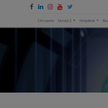
Chi siamo
Servizi 2
Helpdesk
New