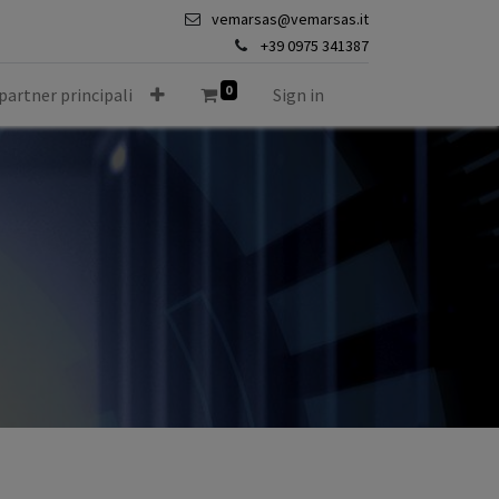
vemarsas@vemarsas.it
+39 0975 341387
0
 partner principali
Sign in