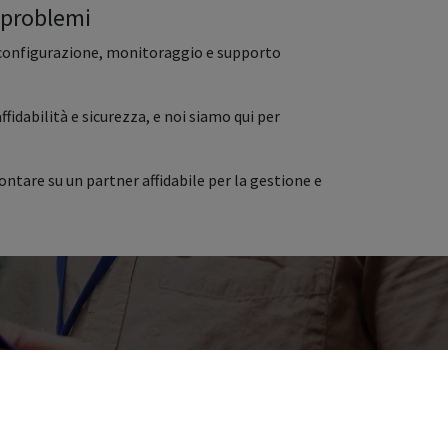
a problemi
configurazione, monitoraggio e supporto
ffidabilità e sicurezza, e noi siamo qui per
ontare su un partner affidabile per la gestione e