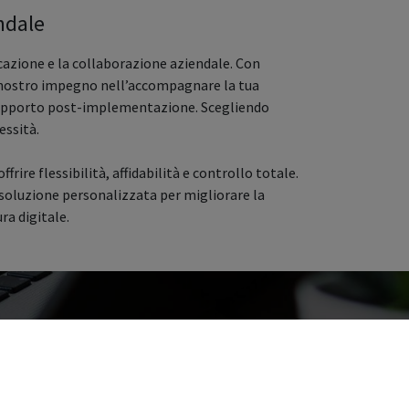
ndale
azione e la collaborazione aziendale. Con
 il nostro impegno nell’accompagnare la tua
al supporto post-implementazione. Scegliendo
essità.
rire flessibilità, affidabilità e controllo totale.
a soluzione personalizzata per migliorare la
ra digitale.