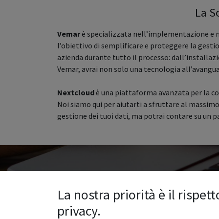
La S
Vemar
è specializzata nell’implementazione e n
l’obiettivo di semplificare e proteggere la gestio
azienda durante tutto il processo: dall’installa
Vemar, avrai non solo una tecnologia all’avangua
Nextcloud
è una piattaforma avanzata per la colla
Noi siamo qui per aiutarti a sfruttare al massimo
gestione dei tuoi dati, ma potrai contare su un par
La nostra priorità è il rispett
privacy.