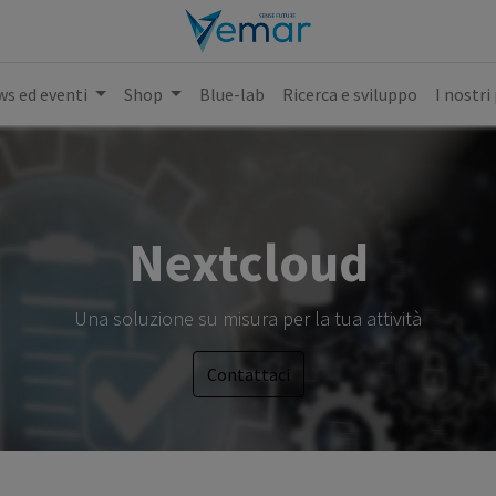
s ed eventi
Shop
Blue-lab
Ricerca e sviluppo
I nostri
Nextcloud
Una soluzione su misura per la tua attività
Contattaci