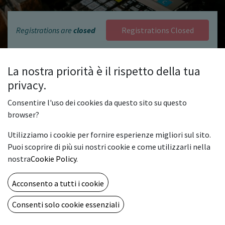
Registrations are
closed
Registrations Closed
Stampa il futuro con noi!
La nostra priorità è il rispetto della tua
privacy.
Il
23 e 24 maggio 2025, dalle 10:00 alle 18:00
, apriamo
le porte del nostro showroom per i
Print Innovation
Consentire l'uso dei cookies da questo sito su questo
Days
: due giornate di dimostrazioni live in cui potrai
browser?
vedere all’opera le soluzioni che stanno ridefinendo i
confini della stampa professionale.
Utilizziamo i cookie per fornire esperienze migliori sul sito.
Dalla precisione millimetrica del digital die-cutting
Puoi scoprire di più sui nostri cookie e come utilizzarli nella
MGI-R 33
, alla produttività cromatica della
Develop
nostra
Cookie Policy
.
ineo+ 4065,
passando per la versatilità latex della
Brother WF1-L640
e l’affidabilità large-format della
Acconsento a tutti i cookie
Canon imagePROGRAF TX-4200,
avrai l’occasione di
toccare con mano tecnologie pensate per accelerare il
Consenti solo cookie essenziali
tuo business.