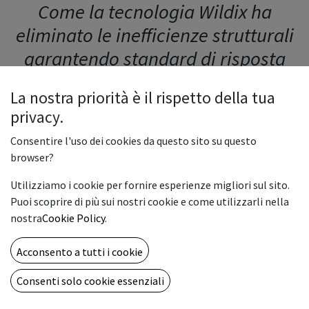
Come la tecnologia Wildix ha
eliminato le inefficienze strutturali
garantendo standard di risposta
immediati
La nostra priorità è il rispetto della tua
privacy.
Consentire l'uso dei cookies da questo sito su questo
Come
ridurre dell’83% le chiamate perse
in reception e
browser?
aumentare di +1,6 punti la soddisfazione degli ospiti
Utilizziamo i cookie per fornire esperienze migliori sul sito.
grazie a un
centralino cloud
per hotel.
Puoi scoprire di più sui nostri cookie e come utilizzarli nella
Il
Kiris Hotel
ha trasformato la propria comunicazione
nostra
Cookie Policy
.
interna adottando una piattaforma di
Unified
Communication in cloud
, migliorando continuità
Acconsento a tutti i cookie
operativa, flessibilità dello staff e
guest experience
.
Consenti solo cookie essenziali
Il problema: infrastrutture rigide e