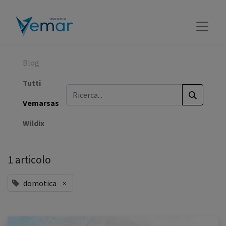
Blog:
Tutti
Vemarsas
Wildix
1 articolo
domotica
×