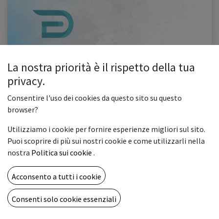
La nostra priorità è il rispetto della tua
Delis: Cos'è, Come funziona, Quali sono i vantaggi
privacy.
In questo articolo Introduzione La visione di Delis: unificare il mondo della
domotica Come funziona Delis: dal marketplace alle scene intelligenti I
Consentire l'uso dei cookies da questo sito su questo
vantaggi di Delis e la transizione ecologica 5.0 C...
browser?
app
delis
domotica
smart
unificata
Utilizziamo i cookie per fornire esperienze migliori sul sito.
0
3864
Puoi scoprire di più sui nostri cookie e come utilizzarli nella
nostra
Politica sui cookie
.
CHI SIAMO
Acconsento a tutti i cookie
Una full immersion nel mondo della stampa digitale e delle
artigrafiche al fine di condividere idee e tecnologie
Consenti solo cookie essenziali
innovative.