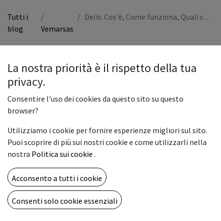
Tutti i
Delis: Cos'è, Come funziona, Quali sono i vantaggi
blog
Vemarsas
In questo articolo
La nostra priorità è il rispetto della tua
Introduzione
privacy.
La visione di Delis: unificare il mondo della domotica
Consentire l'uso dei cookies da questo sito su questo
Come funziona Delis: dal marketplace alle scene intelligenti
browser?
I vantaggi di Delis e la transizione ecologica 5.0
Conclusioni
Utilizziamo i cookie per fornire esperienze migliori sul sito.
Puoi scoprire di più sui nostri cookie e come utilizzarli nella
nostra
Politica sui cookie
.
Acconsento a tutti i cookie
Introduzione
Hai mai desiderato controllare tutti i tuoi dispositivi smart da
Consenti solo cookie essenziali
un’unica app? Con
Delis
, questo diventa realtà.