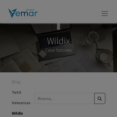
Wildix
Case histories
Blog:
Tutti
Vemarsas
Wildix