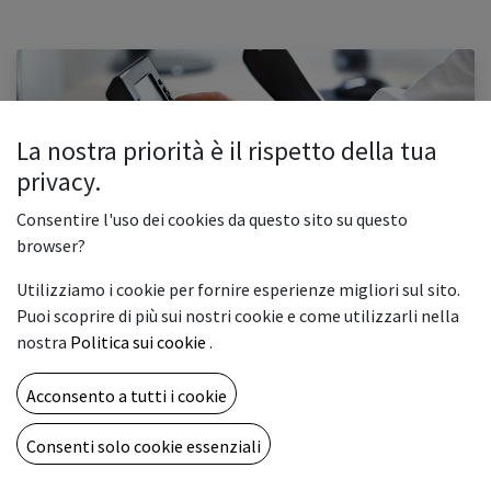
La nostra priorità è il rispetto della tua
privacy.
Consentire l'uso dei cookies da questo sito su questo
Kiris Hotel: l'accoglienza diventa smart con la
browser?
comunicazione Cloud per hotel
Utilizziamo i cookie per fornire esperienze migliori sul sito.
Come la tecnologia Wildix ha eliminato le inefficienze strutturali garantendo
standard di risposta immediati Come ridurre dell'83% le chiamate perse alla
Puoi scoprire di più sui nostri cookie e come utilizzarli nella
reception e aumentare di +1,6 punti la soddisf...
nostra
Politica sui cookie
.
Strutture Ricettive
0
853
Acconsento a tutti i cookie
CHI SIAMO
Consenti solo cookie essenziali