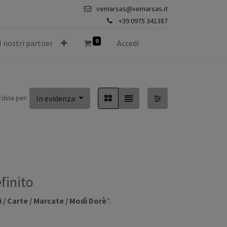
vemarsas@vemarsas.it
+39 0975 341387
0
I nostri partner
Accedi
rdina per:
In evidenza
finito
/ Carte / Marcate / Modì Dorè
".