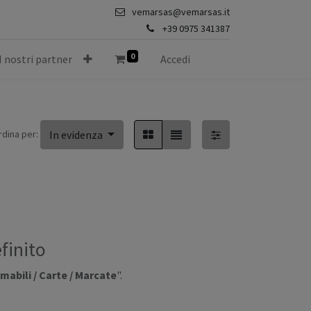
vemarsas@vemarsas.it
+39 0975 341387
0
I nostri partner
Accedi
rdina per:
In evidenza
finito
abili / Carte / Marcate
".