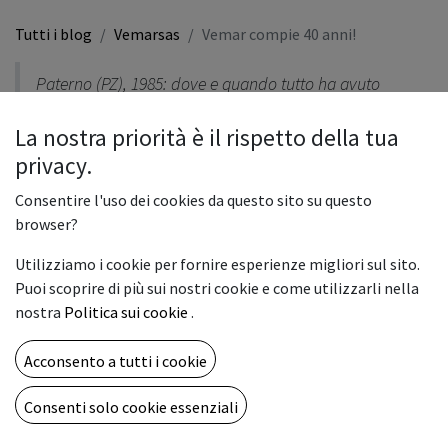
Tutti i blog
Vemarsas
Vemar compie 40 anni!
Paterno (PZ), 1985: dove e quando tutto ha avuto
inizio. Erano gli anni di VHS e Walkman,
La nostra priorità è il rispetto della tua
dell’innovazione digitale, delle sperimentazioni nella
privacy.
moda e nella musica e per noi sono diventati molto di
più.
Consentire l'uso dei cookies da questo sito su questo
browser?
Utilizziamo i cookie per fornire esperienze migliori sul sito.
Puoi scoprire di più sui nostri cookie e come utilizzarli nella
Immaginavamo il mondo degli uffici molto diverso da quello
nostra
Politica sui cookie
.
che era: lo volevamo più funzionale, organizzato, meno
complicato. Ma non immaginavamo che portare ordine tra
Acconsento a tutti i cookie
carta, documenti e agende potesse essere l’inizio di quello che
Consenti solo cookie essenziali
adesso ci sembra un lungo viaggio in treno fatto di tante
fermate, qualche sosta, qualche cambio direzione, ma con una