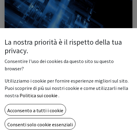
La nostra priorità è il rispetto della tua
Cos’è Proxmox? Guida Completa e Vantaggi per
privacy.
le Aziende nella Virtualizzazione
Consentire l'uso dei cookies da questo sito su questo
In questo articolo Introduzione Cos'è Proxmox Come funziona Proxmox I
vantaggi di Proxmox per le Aziende Proxmox: Applicazioni Reali
browser?
Conclusione /* Importing Source Sans Pro font */ @import url('https...
Utilizziamo i cookie per fornire esperienze migliori sul sito.
Backup Server
Infrastruttura IT
Open Source
Proxmox
Puoi scoprire di più sui nostri cookie e come utilizzarli nella
Proxmox per aziende
Sicurezza dei dati
Virtualizzazione
nostra
Politica sui cookie
.
Virtual Machine (VM)
0
8448
Acconsento a tutti i cookie
CHI SIAMO
Consenti solo cookie essenziali