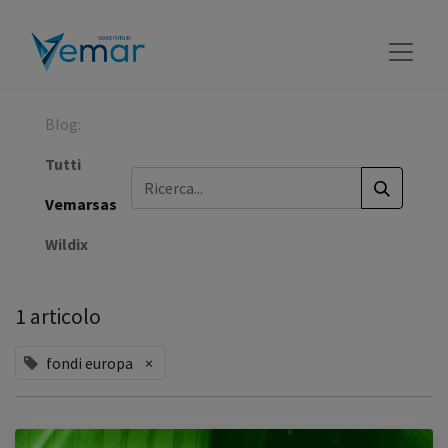
Blog:
Tutti
Vemarsas
Wildix
1 articolo
fondi europa
×