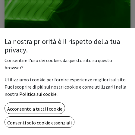
La nostra priorità è il rispetto della tua
Le PMI e le transizioni green
privacy.
1. Introduzione 2. Le PMI sono coinvolte nel cambiamento? 3. Gli incentivi
economici che non conosci 4. Comunicare il cambiamento, per tutti 5. Il
Consentire l'uso dei cookies da questo sito su questo
rischio greenwashing Introduzione Negli ultimi anni, ...
browser?
fondi europa
green
pmi
transizione
Utilizziamo i cookie per fornire esperienze migliori sul sito.
0
1853
Puoi scoprire di più sui nostri cookie e come utilizzarli nella
nostra
Politica sui cookie
.
CHI SIAMO
Acconsento a tutti i cookie
Una full immersion nel mondo della stampa digitale e delle
artigrafiche al fine di condividere idee e tecnologie
Consenti solo cookie essenziali
innovative.