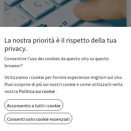
La nostra priorità è il rispetto della tua
Shadow IT: la minaccia silenziosa che sfugge al
privacy.
controllo dell’azienda
Consentire l'uso dei cookies da questo sito su questo
In questo articolo Introduzione Cos'è lo Shadow IT? Perché accade? Quali
sono i veri rischi? Cosa si può fare? Lo Shadow IT è un segnale, non
browser?
ignorarlo /* Importing Source Sans Pro font */ @import url...
Utilizziamo i cookie per fornire esperienze migliori sul sito.
Cybersecurity
cybersecurity aziendale
Shadow IT
Sicurezza
Puoi scoprire di più sui nostri cookie e come utilizzarli nella
Sicurezza aziendale
Sicurezza dei dati
nostra
Politica sui cookie
.
0
2618
Acconsento a tutti i cookie
Consenti solo cookie essenziali