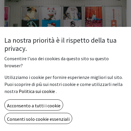
La nostra priorità è il rispetto della tua
Carta per affissioni: white back o blue back?
privacy.
Cosa precede la stampa di un manifesto pubblicitario? Le fasi sono
molteplici. Prima di tutto si deve decidere se promuovere il proprio evento o
Consentire l'uso dei cookies da questo sito su questo
prodotto offline o online, oppure in entrambi i modi. U...
browser?
affissioni
carta blue back
carta white back
espositori
Utilizziamo i cookie per fornire esperienze migliori sul sito.
installazioni
manifesti
pannelli rigidi
striscioni
Puoi scoprire di più sui nostri cookie e come utilizzarli nella
0
4566
nostra
Politica sui cookie
.
CHI SIAMO
Acconsento a tutti i cookie
Una full immersion nel mondo della stampa digitale e delle
Consenti solo cookie essenziali
artigrafiche al fine di condividere idee e tecnologie