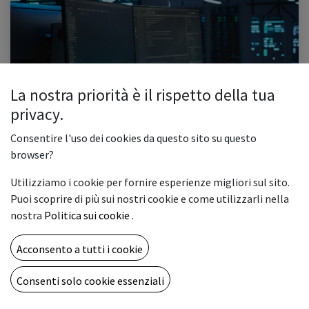
La nostra priorità è il rispetto della tua
La Sicurezza Informatica nelle PMI: i rischi
privacy.
nascosti che non puoi ignorare
Consentire l'uso dei cookies da questo sito su questo
In questo articolo Introduzione I principali rischi per le PMI Errori comuni
delle PMI nella gestione della sicurezza Come proteggere la tua PMI in pochi
browser?
passi Conclusione /* Importing Source Sans Pro...
Utilizziamo i cookie per fornire esperienze migliori sul sito.
Backup aziendale
Backup Server
Cybersecurity
Puoi scoprire di più sui nostri cookie e come utilizzarli nella
cybersecurity aziendale
prevenzione
Sicurezza
nostra
Politica sui cookie
.
0
2907
Acconsento a tutti i cookie
Consenti solo cookie essenziali