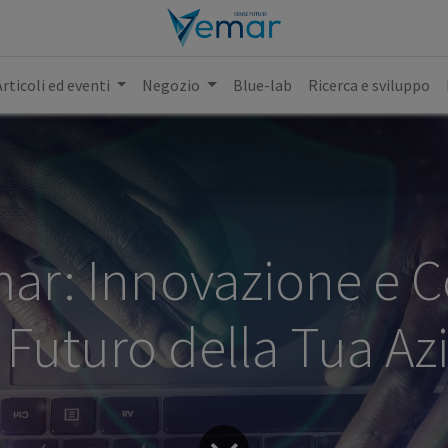
Articoli ed eventi
Negozio
Blue-lab
Ricerca e sviluppo
ar: Innovazione e 
l Futuro della Tua A