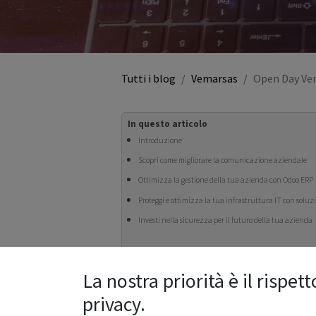
Tutti i blog
Vemarsas
Open Day Vem
In questo articolo
Introduzione
Scopri come migliorare la comunicazione aziendale
Ottimizza la gestione della tua azienda con Odoo ERP
Proteggi e ottimizza la tua infrastruttura IT con solu
Investi nella sicurezza per il futuro della tua azienda
La nostra priorità è il rispett
Introduzione
privacy.
Sei pronto a trasformare la tua azienda? L’