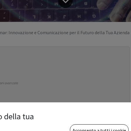
ar: Innovazione e Comunicazione per il Futuro della Tua Azienda
zioni avanzate
o della tua
Open Day Vemar
è l’occasione perfetta per scoprire soluzioni
Acconsento a tutti i cookie