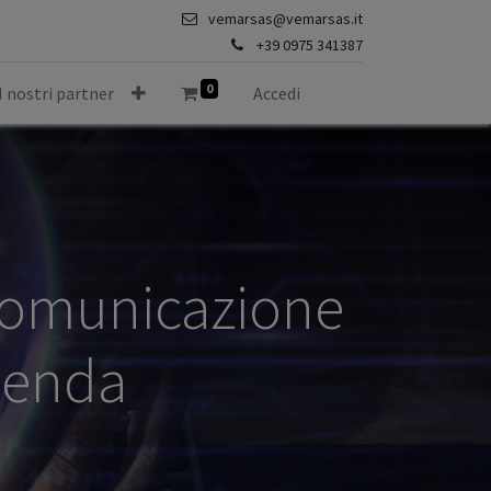
vemarsas@vemarsas.it
+39 0975 341387
0
I nostri partner
Accedi
Comunicazione
zienda