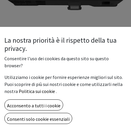
La nostra priorità è il rispetto della tua
privacy.
Videoproiettore Epson EB-2250U
Consentire l'uso dei cookies da questo sito su questo
Epson EB-2250U Desktop projector 5000ANSI lumens 3LCD
browser?
WUXGA (1920x1200) White data projector.
Utilizziamo i cookie per fornire esperienze migliori sul sito.
899,00
€
Puoi scoprire di più sui nostri cookie e come utilizzarli nella
nostra
Politica sui cookie
.
Acconsento a tutti i cookie
AGGIUNGI AL CARRELLO
Consenti solo cookie essenziali