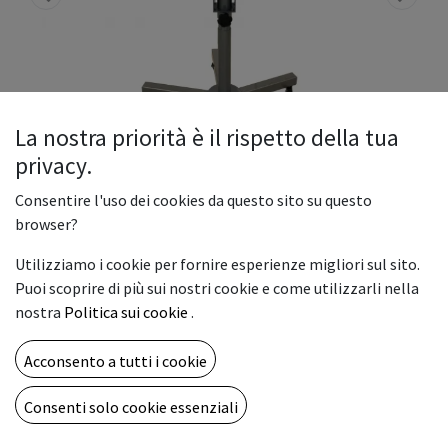
La nostra priorità è il rispetto della tua
privacy.
Consentire l'uso dei cookies da questo sito su questo
browser?
Termopressa pneumatica Mod.
Utilizziamo i cookie per fornire esperienze migliori sul sito.
MGI SI 40X50 - con piatti
Puoi scoprire di più sui nostri cookie e come utilizzarli nella
nostra
Politica sui cookie
.
intercambiabili
“MGI SI 40x50” è una termopressa pneumatica dal design
Acconsento a tutti i cookie
innovativo. Questa termopressa si distingue dalle sue rivali.
Caratteristiche che la rendono importante: posizionata su
Consenti solo cookie essenziali
carrello con ruote pirotanti e autobloccanti, questo