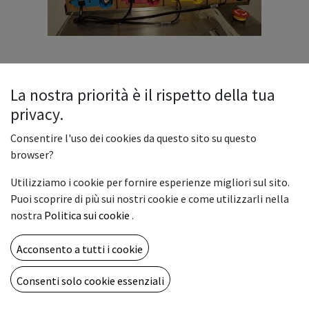
La nostra priorità è il rispetto della tua
privacy.
Consentire l'uso dei cookies da questo sito su questo
Tanica inchiostro da 2 lt - Yellow
browser?
per T3-OP
Utilizziamo i cookie per fornire esperienze migliori sul sito.
1.295,00
€
Puoi scoprire di più sui nostri cookie e come utilizzarli nella
nostra
Politica sui cookie
.
Acconsento a tutti i cookie
AGGIUNGI AL CARRELLO
Consenti solo cookie essenziali