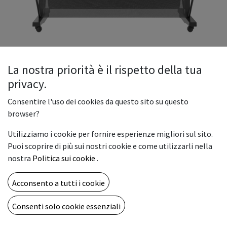
La nostra priorità è il rispetto della tua
privacy.
Summa S One D120
Consentire l'uso dei cookies da questo sito su questo
browser?
Testa di taglio con tecnologia auto-pilotante che consente
Utilizziamo i cookie per fornire esperienze migliori sul sito.
lavorazioni con pressione variabile della lama da 0 a 600g
Puoi scoprire di più sui nostri cookie e come utilizzarli nella
(con incrementi di 5g), ripetibilità garantita fino a 8m,
nostra
Politica sui cookie
.
sensore ottico OPOS con azionamento automatico in grado
rilevare fino a 128 crocini di allineamento, velocità fino a
Acconsento a tutti i cookie
113cm/sec e accelerazione fino a 3G, connessione USB, LAN
Ethernet e WiFi.
Consenti solo cookie essenziali
4.590,00
€