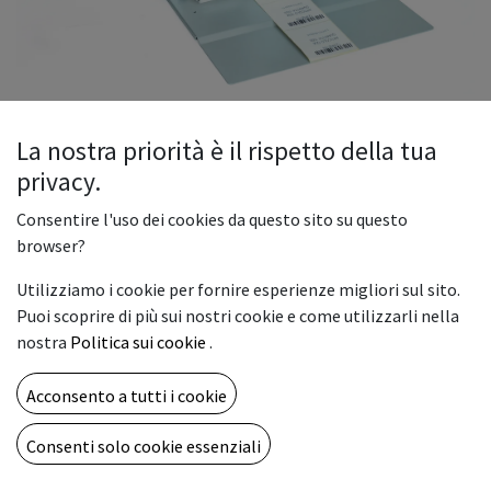
La nostra priorità è il rispetto della tua
privacy.
Riavvolgitore RWR-L-SX-BACK
Consentire l'uso dei cookies da questo sito su questo
RWR è una serie di riavvolgitori/svolgitori di etichette
browser?
autoadesive
Utilizziamo i cookie per fornire esperienze migliori sul sito.
in rotolo costruiti per un utilizzo industriale¸ robusti¸
Puoi scoprire di più sui nostri cookie e come utilizzarli nella
completamente
nostra
Politica sui cookie
.
costruiti in acciaio¸ dotati di una grande base di appoggio
per una stabile connessione alla stampante. Disponibili
Acconsento a tutti i cookie
nelle versioni con larghezza 140 mm o 230 mm. Il mandrino a
espansione permette di utilizzare anime interne da 40 a 110
Consenti solo cookie essenziali
mm e
di riavvolgere bobine fino ad un diametro esterno di 300 mm.