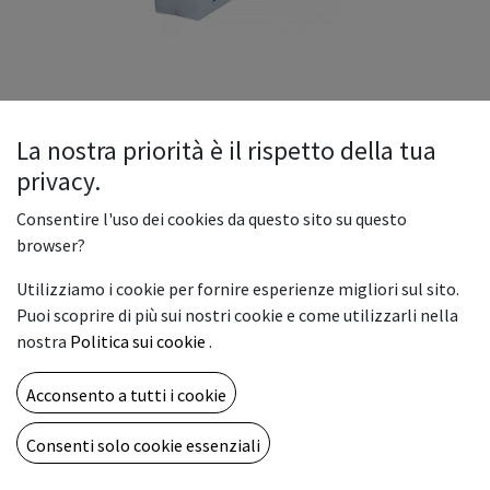
La nostra priorità è il rispetto della tua
privacy.
Ri-Jet M100 White Gloss Perm
Consentire l'uso dei cookies da questo sito su questo
browser?
2,58
€
Utilizziamo i cookie per fornire esperienze migliori sul sito.
WIDTH
Puoi scoprire di più sui nostri cookie e come utilizzarli nella
nostra
Politica sui cookie
.
1.05
1.26
1.372
1.6
1.55
Acconsento a tutti i cookie
Consenti solo cookie essenziali