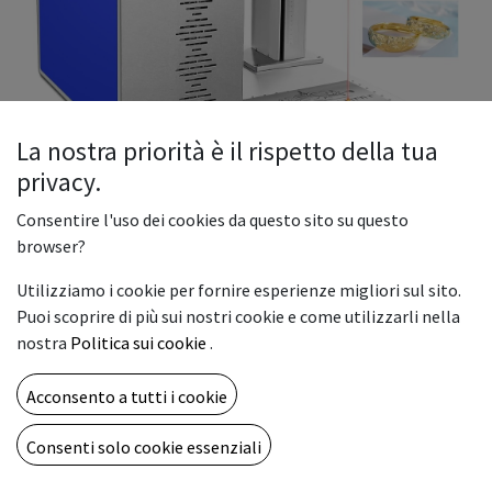
La nostra priorità è il rispetto della tua
privacy.
Incisore Laser a Fibra 30W
Consentire l'uso dei cookies da questo sito su questo
Il laser fibra ottica è certamente uno degli strumenti
browser?
privilegiati per la marcatura industriale.
Utilizziamo i cookie per fornire esperienze migliori sul sito.
I molteplici campi di utilizzo vedono protagonista
Puoi scoprire di più sui nostri cookie e come utilizzarli nella
marcatore laser a fibra ottica nelle marcature dei metalli
nostra
Politica sui cookie
.
duri e delle plastiche, ove sia richiesto un alto contrasto dei
messaggi.
Acconsento a tutti i cookie
La codifica e la marcatura Laser a fibra permettono di avere
un'incisione permanente, indelebile e non rimovibile.
Consenti solo cookie essenziali
4.500,00
€