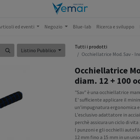
Articoli ed eventi
Negozio
Blue-lab
Ricerca e sviluppo
Tutti i prodotti
Listino Pubblico
Occhiellatrice Mod. Sav - I
Occhiellatrice M
diam. 12 + 100 oc
"Sav" è una occhiellatrice man
E' sufficiente applicare il min
un'impugnatura ergonomica e 
L'esclusivo adattatore in acci
perchè assicura un ciclo di vit
I punzoni e gli occhielli autof
12 mm fino a 15 mm in un unico