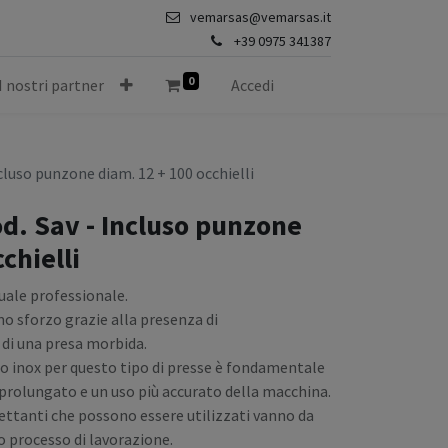
vemarsas@vemarsas.it
+39 0975 341387
0
I nostri partner
Accedi
ncluso punzone diam. 12 + 100 occhielli
od. Sav - Incluso punzone
chielli
uale professionale.
imo sforzo grazie alla presenza di
di una presa morbida.
aio inox per questo tipo di presse è fondamentale
a prolungato e un uso più accurato della macchina.
ilettanti che possono essere utilizzati vanno da
 processo di lavorazione.