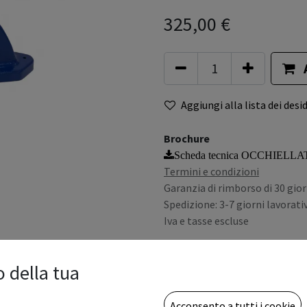
325,00
€
Aggiungi alla lista dei desid
Brochure
Scheda tecnica OCCHIELL
Termini e condizioni
Garanzia di rimborso di 30 gior
Spedizione: 3-7 giorni lavorativ
Iva e tasse escluse
o della tua
Acconsento a tutti i cookie