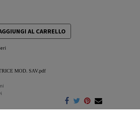
AGGIUNGI AL CARRELLO
eri
ATRICE MOD. SAV.pdf
ni
i