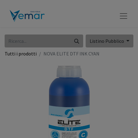
Listino Pubblico
Tutti i prodotti
NOVA ELITE DTF INK CYAN