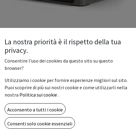
La nostra priorità è il rispetto della tua
privacy.
Mini PC FM9-i7-1360P
Consentire l'uso dei cookies da questo sito su questo
browser?
WEIDIAN Gaming Mini PC 13a Gen Core i7-1360P (12C/16T,
Utilizziamo i cookie per fornire esperienze migliori sul sito.
fino a 5,0 GHz), Mini PC Linux 16GB DDR5 512GB SSD,
Puoi scoprire di più sui nostri cookie e come utilizzarli nella
Supporto Micro Computer Triplo Display (HD/Type-C/8K DP),
nostra
Politica sui cookie
.
WIFI6&BT5.2, 8*USB, 2 * 2,5Gbe LAN
Acconsento a tutti i cookie
900,00
€
Consenti solo cookie essenziali