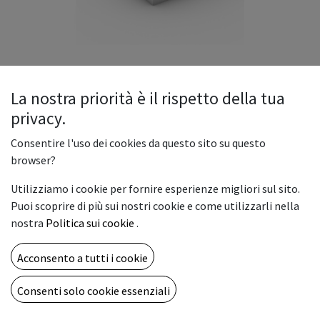
La nostra priorità è il rispetto della tua
privacy.
MAGNO SATIN
Consentire l'uso dei cookies da questo sito su questo
Stampa immagini e colori della massima intensità su una
browser?
superficie incredibilmente liscia.
Utilizziamo i cookie per fornire esperienze migliori sul sito.
Vantaggi: colori ed immagini vivide con una perfetta reading
Puoi scoprire di più sui nostri cookie e come utilizzarli nella
area.
nostra
Politica sui cookie
.
Magno è la carta patinata più amata al mondo.
Acconsento a tutti i cookie
Da molto tempo gode della fiducia di stampatori e designer.
Consenti solo cookie essenziali
– Una gamma di carte grafiche completa che offre una
soluzione per ogni esigenza