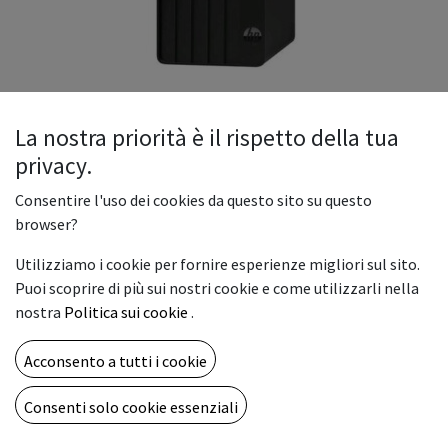
La nostra priorità è il rispetto della tua
privacy.
HP PTwr 290 G9 i5
Consentire l'uso dei cookies da questo sito su questo
HP PTwr 290 G9 i5-13500 8GB/256 3YW W11P
browser?
499,00
€
Utilizziamo i cookie per fornire esperienze migliori sul sito.
Puoi scoprire di più sui nostri cookie e come utilizzarli nella
nostra
Politica sui cookie
.
Acconsento a tutti i cookie
AGGIUNGI AL CARRELLO
Consenti solo cookie essenziali
Aggiungi alla lista dei desideri