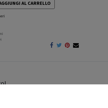
AGGIUNGI AL CARRELLO
eri
ni
i
to!