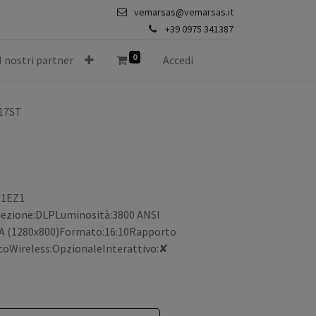
vemarsas@vemarsas.it
+39 0975 341387
0
I nostri partner
Accedi
17ST
01EZ1
oiezione:DLPLuminosità:3800 ANSI
A (1280x800)Formato:16:10Rapporto
ncoWireless:OpzionaleInterattivo:✘