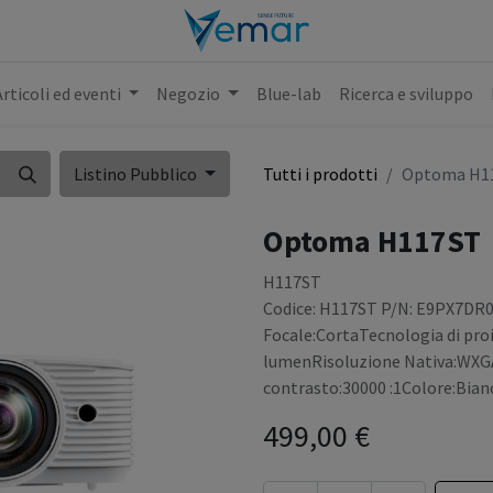
Articoli ed eventi
Negozio
Blue-lab
Ricerca e sviluppo
Listino Pubblico
Tutti i prodotti
Optoma H1
Optoma H117ST
H117ST
Codice: H117ST P/N: E9PX7DR
Focale:CortaTecnologia di pr
lumenRisoluzione Nativa:WXG
contrasto:30000 :1Colore:Bia
499,00
€