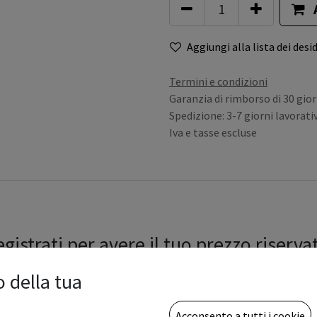
Aggiungi alla lista dei desid
Termini e condizioni
Garanzia di rimborso di 30 gior
Spedizione: 3-7 giorni lavorativ
Iva e tasse escluse
gistrati per avere il tuo prezzo riserva
o della tua
Acconsento a tutti i cookie