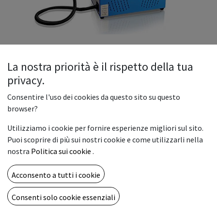
La nostra priorità è il rispetto della tua
privacy.
Rbl-Md Fiber Laser marking
Consentire l'uso dei cookies da questo sito su questo
Dotato di scala di messa a fuoco sull’asse Z e piano
browser?
di lavoro interamente in alluminio, garantisce
Utilizziamo i cookie per fornire esperienze migliori sul sito.
marcature impeccabili sia su superfici piane sia
Puoi scoprire di più sui nostri cookie e come utilizzarli nella
irregolari.
nostra
Politica sui cookie
.
Grazie ai comandi intuitivi, alla compatibilità con
dispositivi rotativi e alla certificazione di qualità con
Acconsento a tutti i cookie
rigorosi controlli QC, unisce robustezza industriale e
facilità d’uso.
Consenti solo cookie essenziali
Dove la precisione a livello di micron incontra
applicazioni creative senza limiti: dai disegni più